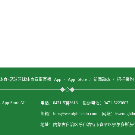
体育-足球篮球体育赛事直播 App - App Store
/
新闻动态
/
招标采购
p Store All
电话：0471-5223613 投诉电话：0471-5223607
聘
邮箱：imzs@wemightbekin.com 网址：//wemightbek
地址：内蒙古自治区呼和浩特市赛罕区鄂尔多斯东街