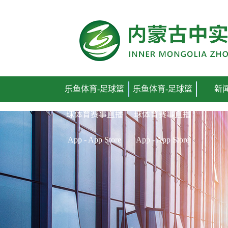
乐鱼体育-足球篮球体育赛事直播 App - App Store
乐鱼体育-足球篮
乐鱼体育-足球篮
新
球体育赛事直播
球体育赛事直播
App - App Store
App - App Store