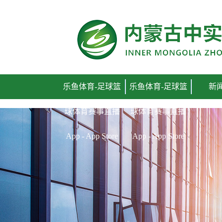
乐鱼体育-足球篮球体育赛事直播 App - App Store
乐鱼体育-足球篮
乐鱼体育-足球篮
新
球体育赛事直播
球体育赛事直播
App - App Store
App - App Store